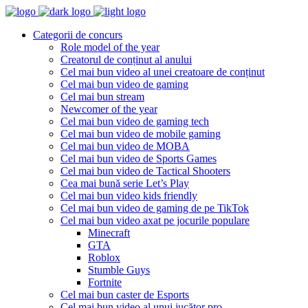
Categorii de concurs
Role model of the year
Creatorul de conținut al anului
Cel mai bun video al unei creatoare de conținut
Cel mai bun video de gaming
Cel mai bun stream
Newcomer of the year
Cel mai bun video de gaming tech
Cel mai bun video de mobile gaming
Cel mai bun video de MOBA
Cel mai bun video de Sports Games
Cel mai bun video de Tactical Shooters
Cea mai bună serie Let’s Play
Cel mai bun video kids friendly
Cel mai bun video de gaming de pe TikTok
Cel mai bun video axat pe jocurile populare
Minecraft
GTA
Roblox
Stumble Guys
Fortnite
Cel mai bun caster de Esports
Cel mai bun video al unui jucător pro