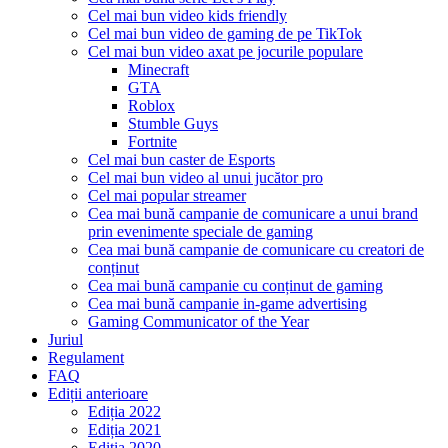
Cel mai bun video kids friendly
Cel mai bun video de gaming de pe TikTok
Cel mai bun video axat pe jocurile populare
Minecraft
GTA
Roblox
Stumble Guys
Fortnite
Cel mai bun caster de Esports
Cel mai bun video al unui jucător pro
Cel mai popular streamer
Cea mai bună campanie de comunicare a unui brand
prin evenimente speciale de gaming
Cea mai bună campanie de comunicare cu creatori de
conținut
Cea mai bună campanie cu conținut de gaming
Cea mai bună campanie in-game advertising
Gaming Communicator of the Year
Juriul
Regulament
FAQ
Ediții anterioare
Ediția 2022
Ediția 2021
Ediția 2020