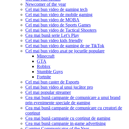
Newcomer of the year
Cel mai bun video de gaming tech
Cel mai bun video de mobile gaming
Cel mai bun video de MOBA
Cel mai bun video de Sports Games
Cel mai bun video de Tactical Shooters
Cea mai bună serie Let’s Play
Cel mai bun video kids friendly
Cel mai bun video de gaming de pe TikTok
Cel mai bun video axat pe jocurile populare
Minecraft
GTA
Roblox
Stumble Guys
Fortnite
Cel mai bun caster de Esports
Cel mai bun video al unui jucător pro
Cel mai popular streamer
Cea mai bună campanie de comunicare a unui brand
prin evenimente speciale de gaming
Cea mai bună campanie de comunicare cu creatori de
conținut
Cea mai bună campanie cu conținut de gaming
Cea mai bună campanie in-game advertising
Gaming Communicator of the Year