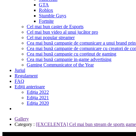
GTA
Roblox
Stumble Guys
Fortnite
Cel mai bun caster de Esports
Cel mai bun video al unui jucător pro
Cel mai popular streamer
Cea mai bună campanie de comunicare a unui brand prin
Cea mai bună campanie de comunicare cu creatori de con
Cea mai bună campanie cu conținut de gaming
Cea mai bună campanie in-game advertising
Gaming Communicator of the Year
Juriul
Regulament
FAQ
Ediții anterioare
Ediția 2022
Ediția 2021
Ediția 2020
Gallery
Category :
[EXCELENTA] Cel mai bun stream de sports game