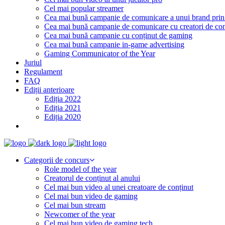
Cel mai popular streamer
Cea mai bună campanie de comunicare a unui brand prin
Cea mai bună campanie de comunicare cu creatori de con
Cea mai bună campanie cu conținut de gaming
Cea mai bună campanie in-game advertising
Gaming Communicator of the Year
Juriul
Regulament
FAQ
Ediții anterioare
Ediția 2022
Ediția 2021
Ediția 2020
Categorii de concurs
Role model of the year
Creatorul de conținut al anului
Cel mai bun video al unei creatoare de conținut
Cel mai bun video de gaming
Cel mai bun stream
Newcomer of the year
Cel mai bun video de gaming tech