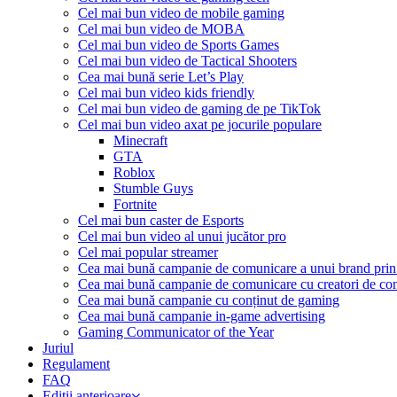
Cel mai bun video de mobile gaming
Cel mai bun video de MOBA
Cel mai bun video de Sports Games
Cel mai bun video de Tactical Shooters
Cea mai bună serie Let’s Play
Cel mai bun video kids friendly
Cel mai bun video de gaming de pe TikTok
Cel mai bun video axat pe jocurile populare
Minecraft
GTA
Roblox
Stumble Guys
Fortnite
Cel mai bun caster de Esports
Cel mai bun video al unui jucător pro
Cel mai popular streamer
Cea mai bună campanie de comunicare a unui brand prin
Cea mai bună campanie de comunicare cu creatori de con
Cea mai bună campanie cu conținut de gaming
Cea mai bună campanie in-game advertising
Gaming Communicator of the Year
Juriul
Regulament
FAQ
Ediții anterioare