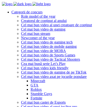
Categorii de concurs
Role model of the year
Creatorul de conținut al anului
Cel mai bun video al unei creatoare de conținut
Cel mai bun video de gaming
Cel mai bun stream
Newcomer of the year
Cel mai bun video de gaming tech
Cel mai bun video de mobile gaming
Cel mai bun video de MOBA
Cel mai bun video de Sports Games
Cel mai bun video de Tactical Shooters
Cea mai bună serie Let’s Play
Cel mai bun video kids friendly
Cel mai bun video de gaming de pe TikTok
Cel mai bun video axat pe jocurile populare
Minecraft
GTA
Roblox
Stumble Guys
Fortnite
Cel mai bun caster de Esports
Cel mai bun video al unui jucător pro