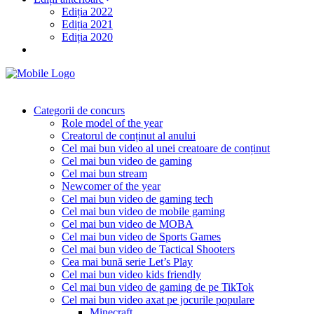
Ediția 2022
Ediția 2021
Ediția 2020
Categorii de concurs
Role model of the year
Creatorul de conținut al anului
Cel mai bun video al unei creatoare de conținut
Cel mai bun video de gaming
Cel mai bun stream
Newcomer of the year
Cel mai bun video de gaming tech
Cel mai bun video de mobile gaming
Cel mai bun video de MOBA
Cel mai bun video de Sports Games
Cel mai bun video de Tactical Shooters
Cea mai bună serie Let’s Play
Cel mai bun video kids friendly
Cel mai bun video de gaming de pe TikTok
Cel mai bun video axat pe jocurile populare
Minecraft