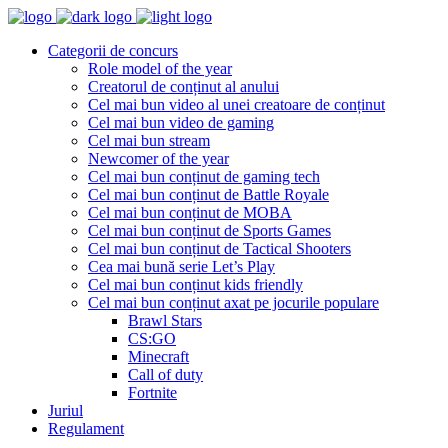
Categorii de concurs
Role model of the year
Creatorul de conținut al anului
Cel mai bun video al unei creatoare de conținut
Cel mai bun video de gaming
Cel mai bun stream
Newcomer of the year
Cel mai bun conținut de gaming tech
Cel mai bun conținut de Battle Royale
Cel mai bun conținut de MOBA
Cel mai bun conținut de Sports Games
Cel mai bun conținut de Tactical Shooters
Cea mai bună serie Let’s Play
Cel mai bun conținut kids friendly
Cel mai bun conținut axat pe jocurile populare
Brawl Stars
CS:GO
Minecraft
Call of duty
Fortnite
Juriul
Regulament