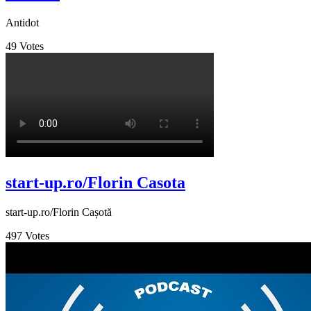
Antidot
49
Votes
start-up.ro/Florin Casota
start-up.ro/Florin Cașotă
497
Votes