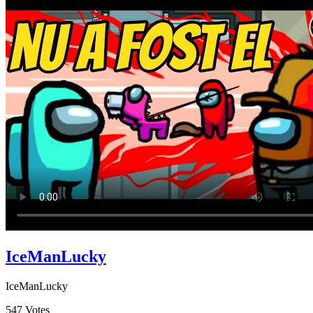
IceManLucky
IceManLucky
547
Votes