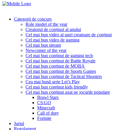
Categorii de concurs
Role model of the year
Creatorul de conținut al anului
Cel mai bun video al unei creatoare de conținut
Cel mai bun video de gaming
Cel mai bun stream
Newcomer of the year
Cel mai bun conținut de gaming tech
Cel mai bun conținut de Battle Royale
Cel mai bun conținut de MOBA
Cel mai bun conținut de Sports Games
Cel mai bun conținut de Tactical Shooters
Cea mai bună serie Let’s Play
Cel mai bun conținut kids friendly
Cel mai bun conținut axat pe jocurile populare
Brawl Stars
CS:GO
Minecraft
Call of duty
Fortnite
Juriul
Regulament