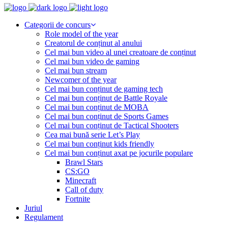
Categorii de concurs
Role model of the year
Creatorul de conținut al anului
Cel mai bun video al unei creatoare de conținut
Cel mai bun video de gaming
Cel mai bun stream
Newcomer of the year
Cel mai bun conținut de gaming tech
Cel mai bun conținut de Battle Royale
Cel mai bun conținut de MOBA
Cel mai bun conținut de Sports Games
Cel mai bun conținut de Tactical Shooters
Cea mai bună serie Let’s Play
Cel mai bun conținut kids friendly
Cel mai bun conținut axat pe jocurile populare
Brawl Stars
CS:GO
Minecraft
Call of duty
Fortnite
Juriul
Regulament