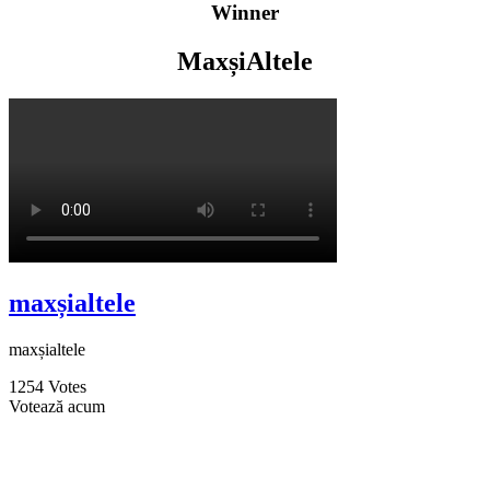
Winner
MaxșiAltele
maxșialtele
maxșialtele
1254
Votes
Votează acum