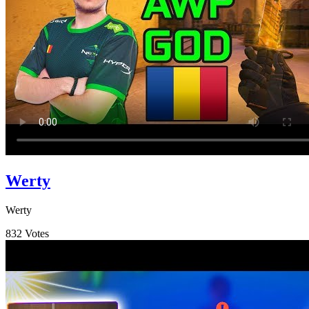
Werty
Werty
832
Votes